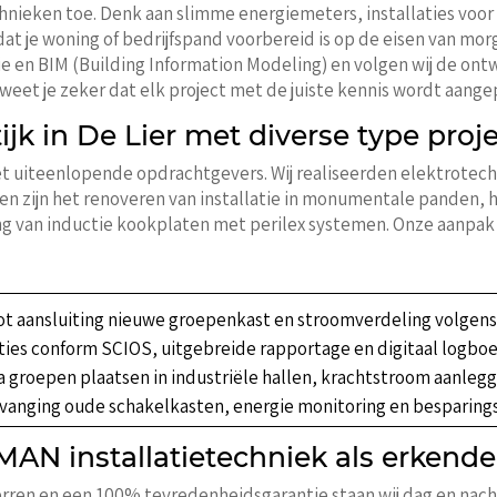
chnieken toe. Denk aan slimme energiemeters, installaties vo
at je woning of bedrijfspand voorbereid is op de eisen van mo
e en BIM (Building Information Modeling) en volgen wij de ontw
et je zeker dat elk project met de juiste kennis wordt aange
ijk in De Lier met diverse type proj
 uiteenlopende opdrachtgevers. Wij realiseerden elektrotechn
lden zijn het renoveren van installatie in monumentale pande
ing van inductie kookplaten met perilex systemen. Onze aanpak 
tot aansluiting nieuwe groepenkast en stroomverdeling volge
ties conform SCIOS, uitgebreide rapportage en digitaal logboe
ra groepen plaatsen in industriële hallen, krachtstroom aanleg
rvanging oude schakelkasten, energie monitoring en besparing
AN installatietechniek als erkend
rren en een 100% tevredenheidsgarantie staan wij dag en nacht 