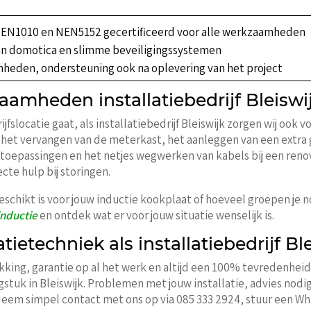
EN1010 en NEN5152 gecertificeerd voor alle werkzaamheden
an domotica en slimme beveiligingssystemen
heden, ondersteuning ook na oplevering van het project
mheden installatiebedrijf Bleiswi
rijfslocatie gaat, als installatiebedrijf Bleiswijk zorgen wij oo
re het vervangen van de meterkast, het aanleggen van een extr
 toepassingen en het netjes wegwerken van kabels bij een renova
cte hulp bij storingen.
geschikt is voor jouw inductie kookplaat of hoeveel groepen je
inductie
en ontdek wat er voor jouw situatie wenselijk is.
ietechniek als installatiebedrijf Bl
ekking, garantie op al het werk en altijd een 100% tevredenhei
agstuk in Bleiswijk. Problemen met jouw installatie, advies nod
eem simpel contact met ons op via 085 333 2924, stuur een Wh