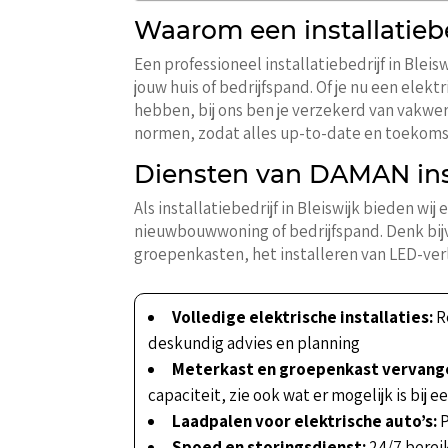
Waarom een installatiebe
Een professioneel installatiebedrijf in Ble
jouw huis of bedrijfspand. Of je nu een elek
hebben, bij ons ben je verzekerd van vakwer
normen, zodat alles up-to-date en toekoms
Diensten van DAMAN insta
Als installatiebedrijf in Bleiswijk bieden wi
nieuwbouwwoning of bedrijfspand. Denk bijv
groepenkasten, het installeren van LED-ver
Volledige elektrische installaties:
R
deskundig advies en planning
Meterkast en groepenkast vervang
capaciteit, zie ook wat er mogelijk is bij e
Laadpalen voor elektrische auto’s:
P
Spoed en storingsdienst:
24/7 bereik