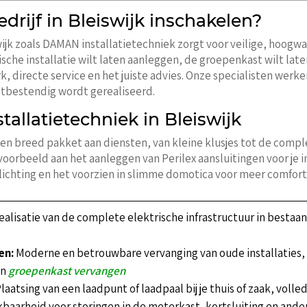
drijf in Bleiswijk inschakelen?
iswijk zoals DAMAN installatietechniek zorgt voor veilige, hoog
trische installatie wilt laten aanleggen, de groepenkast wilt lat
k, directe service en het juiste advies. Onze specialisten wer
tbestendig wordt gerealiseerd.
llatietechniek in Bleiswijk
j een breed pakket aan diensten, van kleine klusjes tot de compl
oorbeeld aan het aanleggen van Perilex aansluitingen voor je
lichting en het voorzien in slimme domotica voor meer comfort 
ealisatie van de complete elektrische infrastructuur in besta
en:
Moderne en betrouwbare vervanging van oude installaties, 
en
groepenkast vervangen
laatsing van een laadpunt of laadpaal bij je thuis of zaak, volle
baarheid voor storingen in de meterkast, kortsluiting en ande