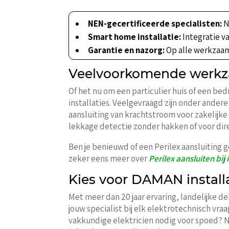
NEN-gecertificeerde specialisten:
N
Smart home installatie:
Integratie v
Garantie en nazorg:
Op alle werkzaam
Veelvoorkomende werkzaa
Of het nu om een particulier huis of een bed
installaties. Veelgevraagd zijn onder ande
aansluiting van krachtstroom voor zakelijke
lekkage detectie zonder hakken of voor dire
Ben je benieuwd of een Perilex aansluiting 
zeker eens meer over
Perilex aansluiten bij 
Kies voor DAMAN installat
Met meer dan 20 jaar ervaring, landelijke d
jouw specialist bij elk elektrotechnisch vra
vakkundige elektricien nodig voor spoed? N