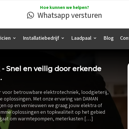
Hoe kunnen we helpen?
Whatsapp versturen
icien
Installatiebedrijf
Laadpaal
Blog
Con
k - Snel en veilig door erkende
.
ner voor betrouwbare elektrotechniek, loodgieterij,
me oplossingen. Met onze ervaring van DAMAN
ingen op en vernieuwen we graag jouw elektra of
slimme oplossingen en topkwaliteit op het gebied
t nu gaat om warmtepompen, meterkasten […]