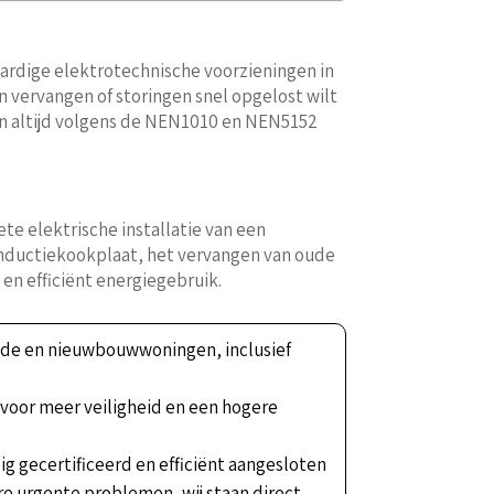
waardige elektrotechnische voorzieningen in
en vervangen of storingen snel opgelost wilt
ken altijd volgens de NEN1010 en NEN5152
ete elektrische installatie van een
 inductiekookplaat, het vervangen van oude
en efficiënt energiegebruik.
ande en nieuwbouwwoningen, inclusief
voor meer veiligheid en een hogere
dig gecertificeerd en efficiënt aangesloten
re urgente problemen, wij staan direct