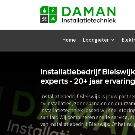
Home
Loodgieter
Elektr
Installatiebedrijf Bleiswij
experts - 20+ jaar ervaring
Installatiebedrijf Bleiswijk is jouw part
cv installaties, zonnepanelen en duurza
installatietechniek lossen wij snel stor
sanitair. Wij combineren snelle service, 
van Installatiebedrijf Bleiswijk. Of he