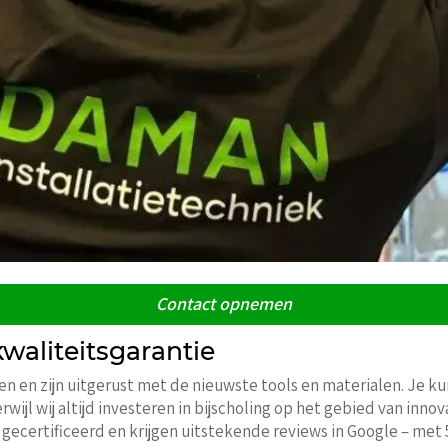
Contact opnemen
kwaliteitsgarantie
n en zijn uitgerust met de nieuwste tools en materialen. Je 
wijl wij altijd investeren in bijscholing op het gebied van in
 gecertificeerd en krijgen uitstekende reviews in Google – met 