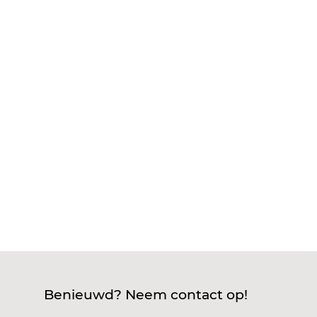
Benieuwd hoe je NEN 1010 naar praktische
maatregelen in je huis vertaalt? Je hoort vaak
over deze norm voor elektrotechnische
installaties in woningen, maar wat betekent dat
nou concreet? Denk bijvoorbeeld aan de juiste
groepenkast indeling, aarding, isolatie, veilige...
Benieuwd? Neem contact op!