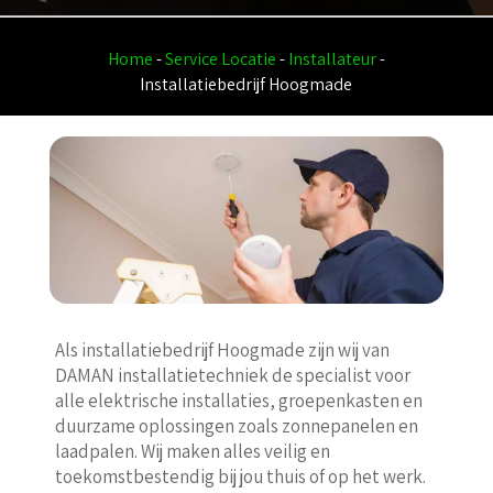
Home
-
Service Locatie
-
Installateur
-
Installatiebedrijf Hoogmade
Als installatiebedrijf Hoogmade zijn wij van
DAMAN installatietechniek de specialist voor
alle elektrische installaties, groepenkasten en
duurzame oplossingen zoals zonnepanelen en
laadpalen. Wij maken alles veilig en
toekomstbestendig bij jou thuis of op het werk.