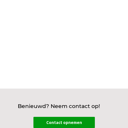
bedrijf? Dit draait om slimme koppelingen
maken tussen bijvoorbeeld zonnepanelen op je
dak, energieopslag,
energiemanagementsystemen en elektrische
bedrijfswagens. Je zorgt...
Benieuwd? Neem contact op!
Contact opnemen