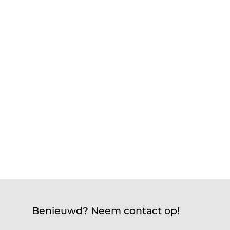
Dat is een slimme vraag, want als je werkt met
elektriciteit in vochtige omgevingen, zoals
badkamers, tuinen of bij vijverpompen, dan kom
je waterdichte kabels overal tegen. Zulke
bedrading is speciaal gemaakt om te voorkomen
dat water binnendringt en kortsluiting...
Benieuwd? Neem contact op!