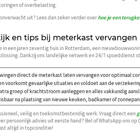
toringen of overbelasting.
m onverwacht uit? Lees dan zeker verder over
hoe je een terugk
ijk en tips bij meterkast vervangen
ie in een jaren zeventig huis in Rotterdam, een nieuwbouwwoni
lossing. Dankzij ons landelijke netwerk en 24/7 spoeddienst sta
ouwingen direct de meterkast laten vervangen voor optimaal com
en voorkomt gevaarlijke situaties en voldoet aan de verzekeri
Extra groep of krachtstroom aanleggen en alles vakkundig aansl
isbaar na plaatsing van nieuwe keuken, badkamer of zonnepan
ssioneel, veilig en toekomstbestendig werk. Vraag direct een
g
er persoonlijk advies uit eerste hand? Bel of WhatsApp ons op 
st altijd in topconditie!