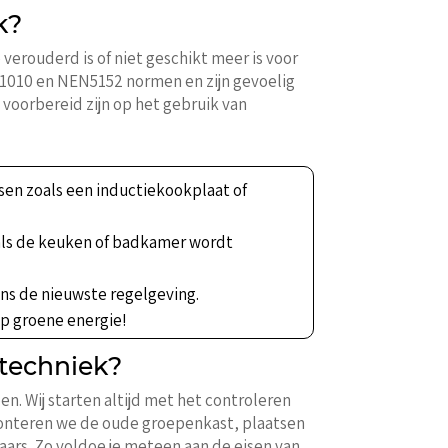
k?
rouderd is of niet geschikt meer is voor
N1010 en NEN5152 normen en zijn gevoelig
voorbereid zijn op het gebruik van
en zoals een inductiekookplaat of
als de keuken of badkamer wordt
ens de nieuwste regelgeving.
 op groene energie!
etechniek?
n. Wij starten altijd met het controleren
emonteren we de oude groepenkast, plaatsen
ars. Zo voldoe je meteen aan de eisen van