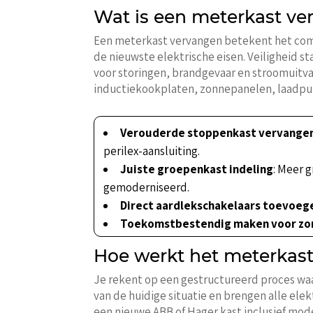
Wat is een meterkast ve
Een meterkast vervangen betekent het comp
de nieuwste elektrische eisen. Veiligheid 
voor storingen, brandgevaar en stroomuitva
inductiekookplaten, zonnepanelen, laadpun
Verouderde stoppenkast vervange
perilex-aansluiting.
Juiste groepenkast indeling
: Meer 
gemoderniseerd.
Direct aardlekschakelaars toevoeg
Toekomstbestendig maken voor zo
Hoe werkt het meterkast
Je rekent op een gestructureerd proces waar
van de huidige situatie en brengen alle el
een nieuwe ABB of Hager kast inclusief mod