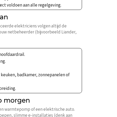
rect voldoen aan alle regelgeving.
aan
ceerde elektriciens volgen altijd de
 jouw netbeheerder (bijvoorbeeld Liander,
hoofdaardrail.
ing.
or keuken, badkamer, zonnepanelen of
breiding.
op morgen
een warmtepomp of een elektrische auto.
roepen, slimme e-installaties (denk aan