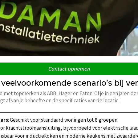
Contact opnemen
veelvoorkomende scenario’s bij v
d met topmerken als ABB, Hager en Eaton. Of je in een jaren d
 af van je behoefte en de specificaties van de locatie.
aars
: Geschikt voor standaard woningen tot 8 groepen.
voor krachtstroomaansluiting, bijvoorbeeld voor elektrische laa
misbaar voor inductiekoken en moderne keukens met zwaarder