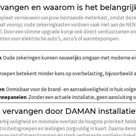
rvangen en waarom is het belangrij
leet vernieuwen van jouw bestaande meterkast, omdat deze ve
staat voorop; oude zekeringkasten voldoen vaak niet aan de NE
l. Door een slimme upgrade kun je ook direct verduurzamen en 
ten voor elektrische auto’s, airco’s of warmtepompen.
n
: Oude zekeringen kunnen nauwelijks omgaan met moderne eis
groepen betekent minder kans op overbelasting, bijvoorbeeld 
en
: Onmisbaar voor de brand- en aanraakveiligheid in huis volg
nnepanelen
: Zonder een actuele installatie, geen aansluiting
 vervangen door DAMAN installati
bij veiligheid en minimale overlast de hoogste prioriteit hebbe
ektriciteitsgroepen en leidingen zorgvuldig in kaart. Daarna d
erne installatieautomaten én sterk verbeterde aardlekschakela