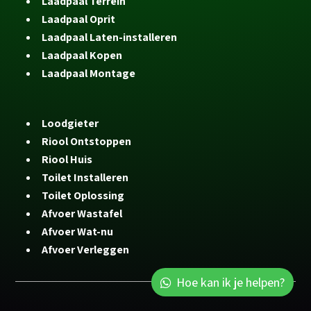
Laadpaal Terrein
Laadpaal Oprit
Laadpaal Laten-installeren
Laadpaal Kopen
Laadpaal Montage
Loodgieter
Riool Ontstoppen
Riool Huis
Toilet Installeren
Toilet Oplossing
Afvoer Wastafel
Afvoer Wat-nu
Afvoer Verleggen
Hoe kan ik je helpen?