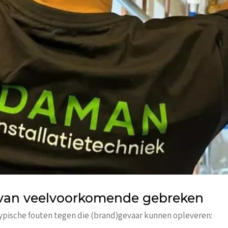
 van veelvoorkomende gebreken
typische fouten tegen die (brand)gevaar kunnen opleveren: