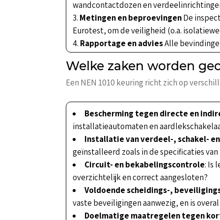
wandcontactdozen en verdeelinrichtinge
Metingen en beproevingen
De inspect
Eurotest, om de veiligheid (o.a. isolatie
Rapportage en advies
Alle bevindinge
Welke zaken worden geco
Een NEN 1010 keuring richt zich op verschill
Bescherming tegen directe en indir
installatieautomaten en aardlekschakelaar
Installatie van verdeel-, schakel- 
geïnstalleerd zoals in de specificaties v
Circuit- en bekabelingscontrole
: Is
overzichtelijk en correct aangesloten?
Voldoende scheidings-, beveiligings
vaste beveiligingen aanwezig, en is overa
Doelmatige maatregelen tegen kort