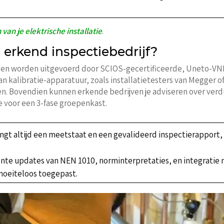
 van je elektrische installatie
.
erkend inspectiebedrijf?
gen worden uitgevoerd door SCIOS-gecertificeerde, Uneto-VNI
an kalibratie-apparatuur, zoals installatietesters van Megger 
n. Bovendien kunnen erkende bedrijven je adviseren over ver
ie voor een 3-fase groepenkast.
angt altijd een meetstaat en een gevalideerd inspectierapport, v
ente updates van NEN 1010, norminterpretaties, en integratie
moeiteloos toegepast.