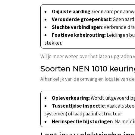
Onjuiste aarding
: Geen aardpen aanw
Verouderde groepenkast
: Geen aar
Slechte verbindingen
: Verbrande dr
Foutieve kabelrouting
: Leidingen b
stekker.
Wil je meer weten over het laten upgraden v
Soorten NEN 1010 keuri
Afhankelijk van de omvang en locatie van de e
Opleverkeuring
: Wordt uitgevoerd b
Tussentijdse inspectie
: Vaak als ste
systemen) of laadpaalinfrastructuur.
Herinspectie bij storingen
: Na meldi