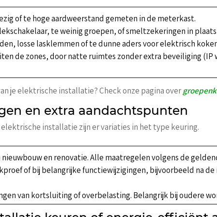
ezig of te hoge aardweerstand gemeten in de meterkast.
dlekschakelaar, te weinig groepen, of smeltzekeringen in plaat
aden, losse lasklemmen of te dunne aders voor elektrisch ko
uiten de zones, door natte ruimtes zonder extra beveiliging (IP
an je elektrische installatie? Check onze pagina over
groepenka
ngen en extra aandachtspunten
lektrische installatie zijn er variaties in het type keuring.
ij nieuwbouw en renovatie. Alle maatregelen volgens de geldend
ekproef of bij belangrijke functiewijzigingen, bijvoorbeeld na d
ngen van kortsluiting of overbelasting. Belangrijk bij oudere w