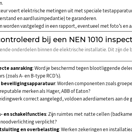
n.
eur voert elektrische metingen uit met speciale testapparatuu
weerstand en aardlusimpedantie) te garanderen.
n worden vastgelegd in een rapport, eventueel met foto’s en a
ntroleerd bij een NEN 1010 inspect
ende onderdelen binnen de elektrische installatie. Dit zijn de 
ecte aanraking
: Word je beschermd tegen blootliggende dele
s (zoals A- en B-type RCD’s).
en beveiligingsapparatuur
: Worden componenten zoals groep
an reputable merken als Hager, ABB of Eaton?
 leidingwerk correct aangelegd, voldoen aderdiameters aan de 
- en schakelfuncties
: Zijn ruimtes met natte cellen (badkam
l noodverlichting verplicht?
sluiting en overbelasting
: Werken zekeringen en installat