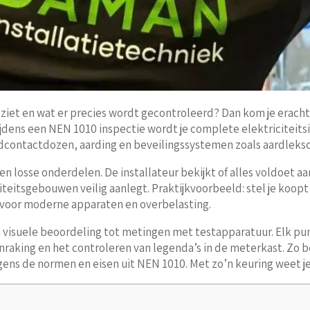
ziet en wat er precies wordt gecontroleerd? Dan kom je eracht
jdens een NEN 1010 inspectie wordt je complete elektriciteits
ndcontactdozen, aarding en beveilingssystemen zoals aardleks
n losse onderdelen. De installateur bekijkt of alles voldoet aa
iliteitsgebouwen veilig aanlegt. Praktijkvoorbeeld: stel je koopt
s voor moderne apparaten en overbelasting.
an visuele beoordeling tot metingen met testapparatuur. Elk pu
king en het controleren van legenda’s in de meterkast. Zo ben
gens de normen en eisen uit NEN 1010. Met zo’n keuring weet je