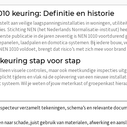
0 keuring: Definitie en historie
telt aan veilige laagspanningsinstallaties in woningen, utili
ties. Stichting NEN (het Nederlands Normalisatie-instituut) hee
erste publicatie in de jaren zeventig is NEN 1010 voortdurend
epanelen, laadpalen en domotica-systemen. Bij iedere bouw, v
an NEN 1010 voldoet, brengt dat risico’s met zich mee voor brand
keuring stap voor stap
lleen visuele controles, maar ook meetkundige inspecties uitg
rplicht tijdens en vlak ná de oplevering van een nieuwe install
het systeem. Wil je weten of jouw meterkast of groepenkast hier
specteur verzamelt tekeningen, schema’s en relevante docume
n naar schade, juist gebruik van materialen, afwerking en aans