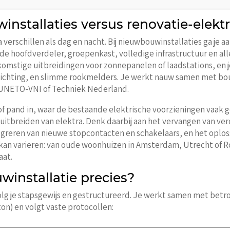
nstallaties versus renovatie-elekt
verschillen als dag en nacht. Bij nieuwbouwinstallaties ga je a
e hoofdverdeler, groepenkast, volledige infrastructuur en alle
mstige uitbreidingen voor zonnepanelen of laadstations, en j
lichting, en slimme rookmelders. Je werkt nauw samen met bou
s UNETO-VNI of Techniek Nederland.
 of pand in, waar de bestaande elektrische voorzieningen vaak g
uitbreiden van elektra. Denk daarbij aan het vervangen van ve
egreren van nieuwe stopcontacten en schakelaars, en het oplo
 kan variëren: van oude woonhuizen in Amsterdam, Utrecht of
aat.
installatie precies?
lg je stapsgewijs en gestructureerd. Je werkt samen met betr
ton) en volgt vaste protocollen: