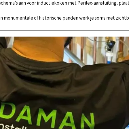
 schema’s aan voor inductiekoken met Perilex-aansluiting, plaa
 In monumentale of historische panden werk je soms met zichtb