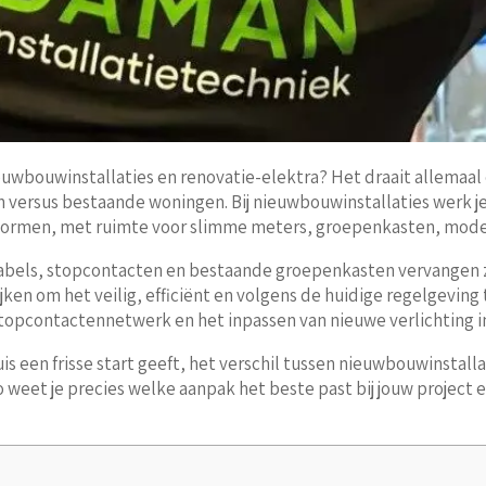
euwbouwinstallaties en renovatie-elektra? Het draait allemaal
n versus bestaande woningen. Bij nieuwbouwinstallaties werk j
e normen, met ruimte voor slimme meters, groepenkasten, mod
 kabels, stopcontacten en bestaande groepenkasten vervangen 
kijken om het veilig, efficiënt en volgens de huidige regelgevin
topcontactennetwerk en het inpassen van nieuwe verlichting in
is een frisse start geeft, het verschil tussen nieuwbouwinstalla
o weet je precies welke aanpak het beste past bij jouw project