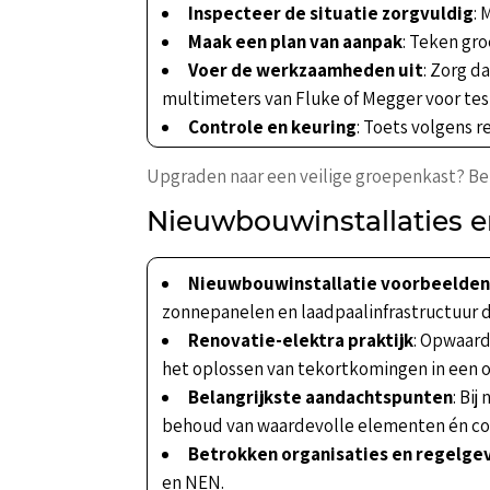
Inspecteer de situatie zorgvuldig
:
Maak een plan van aanpak
: Teken gr
Voer de werkzaamheden uit
: Zorg d
multimeters van Fluke of Megger voor tes
Controle en keuring
: Toets volgens 
Upgraden naar een veilige groepenkast? Beki
Nieuwbouwinstallaties en
Nieuwbouwinstallatie voorbeelde
zonnepanelen en laadpaalinfrastructuur 
Renovatie-elektra praktijk
: Opwaard
het oplossen van tekortkomingen in een 
Belangrijkste aandachtspunten
: Bi
behoud van waardevolle elementen én co
Betrokken organisaties en regelge
en NEN.