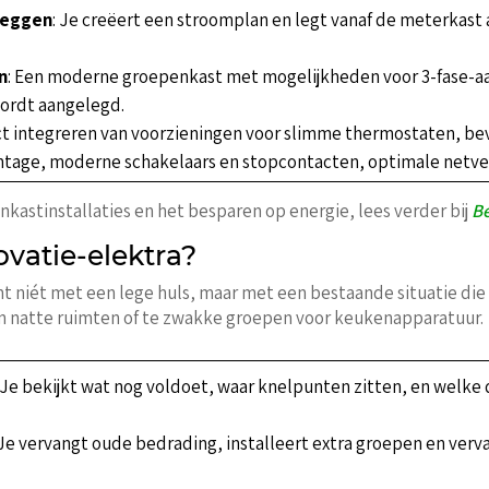
leggen
: Je creëert een stroomplan en legt vanaf de meterkast 
n
: Een moderne groepenkast met mogelijkheden voor 3-fase-a
wordt aangelegd.
ect integreren van voorzieningen voor slimme thermostaten, bev
ntage, moderne schakelaars en stopcontacten, optimale netver
astinstallaties en het besparen op energie, lees verder bij
B
ovatie-elektra?
t niét met een lege huls, maar met een bestaande situatie die
in natte ruimten of te zwakke groepen voor keukenapparatuur.
: Je bekijkt wat nog voldoet, waar knelpunten zitten, en welk
 Je vervangt oude bedrading, installeert extra groepen en ve