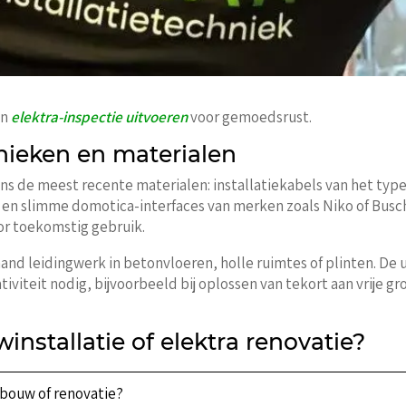
en
elektra-inspectie uitvoeren
voor gemoedsrust.
hnieken en materialen
ans de meest recente materialen: installatiekabels van het t
en slimme domotica-interfaces van merken zoals Niko of Busch
or toekomstig gebruik.
aand leidingwerk in betonvloeren, holle ruimtes of plinten. De 
ativiteit nodig, bijvoorbeeld bij oplossen van tekort aan vrije 
stallatie of elektra renovatie?
uwbouw of renovatie?