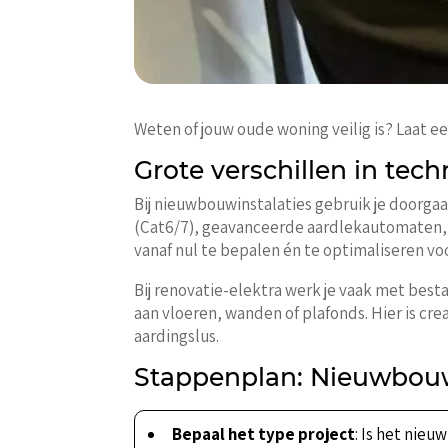
Weten of jouw oude woning veilig is? Laat e
Grote verschillen in tec
Bij nieuwbouwinstalaties gebruik je doorga
(Cat6/7), geavanceerde aardlekautomaten, 
vanaf nul te bepalen én te optimaliseren vo
Bij renovatie-elektra werk je vaak met best
aan vloeren, wanden of plafonds. Hier is cre
aardingslus.
Stappenplan: Nieuwbouwin
Bepaal het type project
: Is het nie