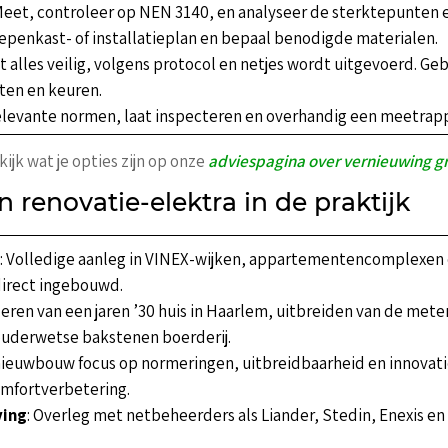
 Meet, controleer op NEN 3140, en analyseer de sterktepunten
oepenkast- of installatieplan en bepaal benodigde materialen.
at alles veilig, volgens protocol en netjes wordt uitgevoerd. G
ten en keuren.
relevante normen, laat inspecteren en overhandig een meetrap
jk wat je opties zijn op onze
adviespagina over vernieuwing 
 renovatie-elektra in de praktijk
n
: Volledige aanleg in VINEX-wijken, appartementencomplexen 
direct ingebouwd.
eren van een jaren ’30 huis in Haarlem, uitbreiden van de met
ouderwetse bakstenen boerderij.
j nieuwbouw focus op normeringen, uitbreidbaarheid en innovaties
mfortverbetering.
ving
: Overleg met netbeheerders als Liander, Stedin, Enexis e