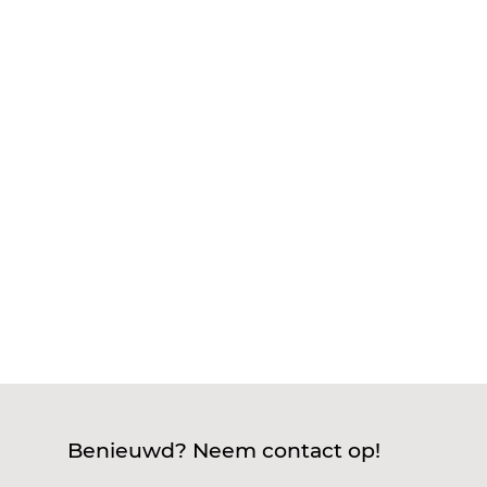
Met slimme sturing voorkom je piekbelasting en
verhoog je efficiëntie. Als je elektrische
installaties gebruikt, herken je vast die
onverwachte pieken in het stroomverbruik. Door
je installatie slim aan te sturen, verdeel je het
energieverbruik gelijkmatig. Zo bespaar...
Benieuwd? Neem contact op!