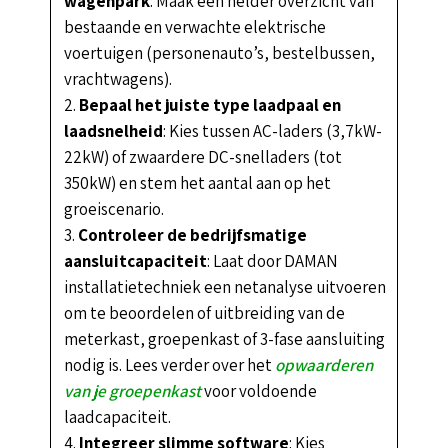
wagenpark
: Maak een helder overzicht van
bestaande en verwachte elektrische
voertuigen (personenauto’s, bestelbussen,
vrachtwagens).
Bepaal het juiste type laadpaal en
laadsnelheid
: Kies tussen AC-laders (3,7kW-
22kW) of zwaardere DC-snelladers (tot
350kW) en stem het aantal aan op het
groeiscenario.
Controleer de bedrijfsmatige
aansluitcapaciteit
: Laat door DAMAN
installatietechniek een netanalyse uitvoeren
om te beoordelen of uitbreiding van de
meterkast, groepenkast of 3-fase aansluiting
nodig is. Lees verder over het
opwaarderen
van je groepenkast
voor voldoende
laadcapaciteit.
Integreer slimme software
: Kies