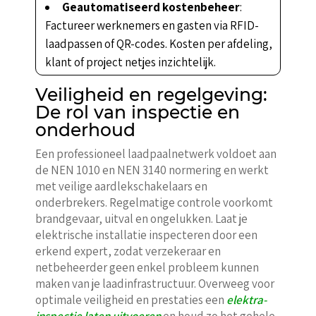
Geautomatiseerd kostenbeheer
:
Factureer werknemers en gasten via RFID-
laadpassen of QR-codes. Kosten per afdeling,
klant of project netjes inzichtelijk.
Veiligheid en regelgeving:
De rol van inspectie en
onderhoud
Een professioneel laadpaalnetwerk voldoet aan
de NEN 1010 en NEN 3140 normering en werkt
met veilige aardlekschakelaars en
onderbrekers. Regelmatige controle voorkomt
brandgevaar, uitval en ongelukken. Laat je
elektrische installatie inspecteren door een
erkend expert, zodat verzekeraar en
netbeheerder geen enkel probleem kunnen
maken van je laadinfrastructuur. Overweeg voor
optimale veiligheid en prestaties een
elektra-
inspectie laten uitvoeren
en houd zo het gehele