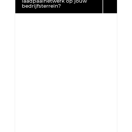
laadpaalnetwerk op jouw
bedrijfsterrein?