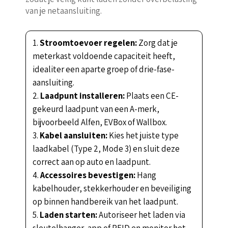
van je netaansluiting.
Stroomtoevoer regelen:
Zorg dat je
meterkast voldoende capaciteit heeft,
idealiter een aparte groep of drie-fase-
aansluiting.
Laadpunt installeren:
Plaats een CE-
gekeurd laadpunt van een A-merk,
bijvoorbeeld Alfen, EVBox of Wallbox.
Kabel aansluiten:
Kies het juiste type
laadkabel (Type 2, Mode 3) en sluit deze
correct aan op auto en laadpunt.
Accessoires bevestigen:
Hang
kabelhouder, stekkerhouder en beveiliging
op binnen handbereik van het laadpunt.
Laden starten:
Autoriseer het laden via
sleutelhanger, app of RFID en monitor het