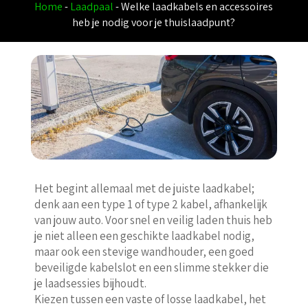
Home
-
Laadpaal
-
Welke laadkabels en accessoires
heb je nodig voor je thuislaadpunt?
Het begint allemaal met de juiste laadkabel;
denk aan een type 1 of type 2 kabel, afhankelijk
van jouw auto. Voor snel en veilig laden thuis heb
je niet alleen een geschikte laadkabel nodig,
maar ook een stevige wandhouder, een goed
beveiligde kabelslot en een slimme stekker die
je laadsessies bijhoudt.
Kiezen tussen een vaste of losse laadkabel, het