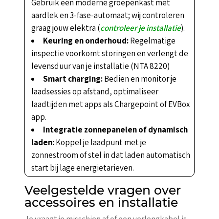
Gebruik een moderne groepenkast met
aardlek en 3-fase-automaat; wij controleren
graag jouw elektra (
controleer je installatie
).
Keuring en onderhoud:
Regelmatige
inspectie voorkomt storingen en verlengt de
levensduur van je installatie (NTA 8220)
Smart charging:
Bedien en monitor je
laadsessies op afstand, optimaliseer
laadtijden met apps als Chargepoint of EVBox
app.
Integratie zonnepanelen of dynamisch
laden:
Koppel je laadpunt met je
zonnestroom of stel in dat laden automatisch
start bij lage energietarieven.
Veelgestelde vragen over
accessoires en installatie
Je vraagt je misschien af of een verlengkabel is