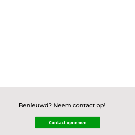
energiezuinig, veilig én modern door deze
slimme toepassingen te combineren. Instelbare
lichtkleuren geven sfeer tijdens het douchen,
terwijl waterdichte armaturen zorgen voor...
Benieuwd? Neem contact op!
Contact opnemen