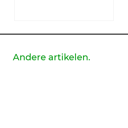
Andere artikelen.
Wil je geen gedoe met verlengsnoeren in de