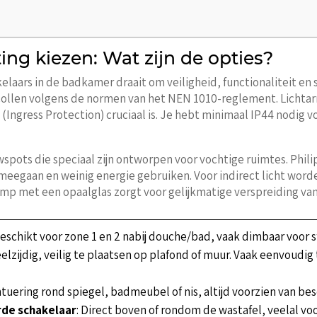
ing kiezen: Wat zijn de opties?
akelaars in de badkamer draait om veiligheid, functionaliteit e
ocollen volgens de normen van het NEN 1010-reglement. Licht
 (Ingress Protection) cruciaal is. Je hebt minimaal IP44 nodig v
pots die speciaal zijn ontworpen voor vochtige ruimtes. Phili
 meegaan en weinig energie gebruiken. Voor indirect licht wor
p met een opaalglas zorgt voor gelijkmatige verspreiding van 
Geschikt voor zone 1 en 2 nabij douche/bad, vaak dimbaar voor s
Veelzijdig, veilig te plaatsen op plafond of muur. Vaak eenvou
ntuering rond spiegel, badmeubel of nis, altijd voorzien van be
rde schakelaar
: Direct boven of rondom de wastafel, veelal vo