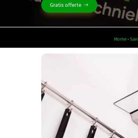
Gratis offerte
Home
-
San