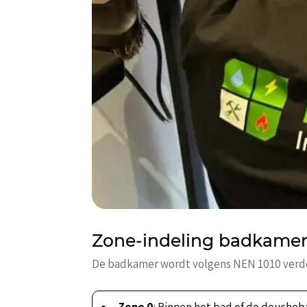
Zone-indeling badkamerve
De badkamer wordt volgens NEN 1010 verdeeld 
Zone 0
: Binnen het bad of de doucheba