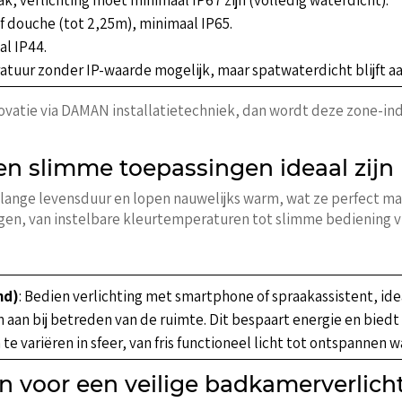
of douche (tot 2,25m), minimaal IP65.
al IP44.
ratuur zonder IP-waarde mogelijk, maar spatwaterdicht blijft a
vatie via DAMAN installatietechniek, dan wordt deze zone-ind
en slimme toepassingen ideaal zijn
 lange levensduur en lopen nauwelijks warm, wat ze perfect m
gen, van instelbare kleurtemperaturen tot slimme bediening vi
nd)
: Bedien verlichting met smartphone of spraakassistent, ide
en aan bij betreden van de ruimte. Dit bespaart energie en biedt
 te variëren in sfeer, van fris functioneel licht tot ontspannen 
en voor een veilige badkamerverlich