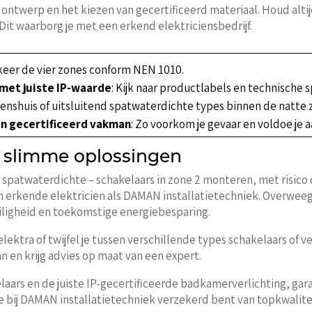
d ontwerp en het kiezen van gecertificeerd materiaal. Houd alt
Dit waarborg je met een erkend elektriciensbedrijf.
keer de vier zones conform NEN 1010.
 met juiste IP-waarde
: Kijk naar productlabels en technische s
itenshuis of uitsluitend spatwaterdichte types binnen de natte 
en gecertificeerd vakman
: Zo voorkom je gevaar en voldoe je
 slimme oplossingen
spatwaterdichte – schakelaars in zone 2 monteren, met risico o
een erkende elektricien als DAMAN installatietechniek. Overwee
eiligheid en toekomstige energiebesparing.
ektra of twijfel je tussen verschillende types schakelaars of v
n en krijg advies op maat van een expert.
elaars en de juiste IP-gecertificeerde badkamerverlichting, gar
 bij DAMAN installatietechniek verzekerd bent van topkwaliteit