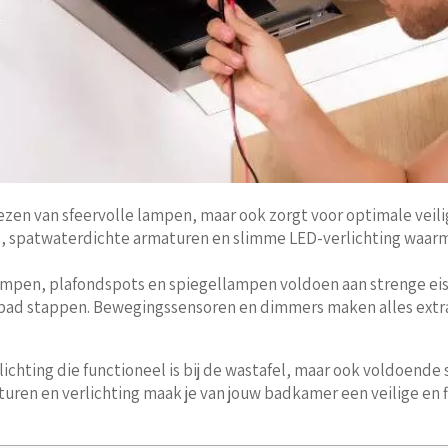
iezen van sfeervolle lampen, maar ook zorgt voor optimale veil
 spatwaterdichte armaturen en slimme LED-verlichting waarmee
ampen, plafondspots en spiegellampen voldoen aan strenge eis
in bad stappen. Bewegingssensoren en dimmers maken alles extra 
lichting die functioneel is bij de wastafel, maar ook voldoende
uren en verlichting maak je van jouw badkamer een veilige en fij