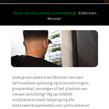
Home
-
Service Locatie
-
Elektrobedrijf
-
Elektricien
Monster
Zoek je een elektricien Monster voor een
betrouwbare oplossing bij stroomstoringen,
groepenkast vervangen of het plaatsen van
nieuwe verlichting? Wij van DAMAN
installatietechniek helpen je bij alle
elektrawerkzaamheden voor particuliere en