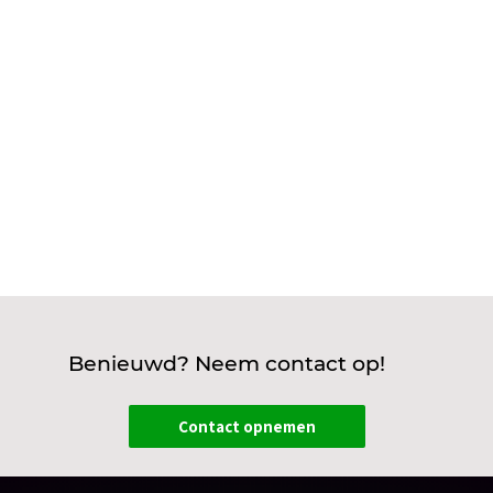
het niet alleen om handige laadplekken en
slimme systemen. Het draait vooral om
veiligheid volgens NEN 1010, NEN-EN-IEC...
Benieuwd? Neem contact op!
Contact opnemen