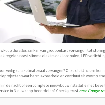
uwkoop die alles aankan van groepenkast vervangen tot stor
iek regelen naast slimme elektra ook laadpalen, LED verlichti
gewoon veilig schakelmateriaal vervangen? Onze elektriciens k
atieprojecten waar betrouwbaarheid en continuïteit voorop sta
in de nacht of een complete nieuwbouwinstallatie met beveiligi
 service in Nieuwkoop beoordelen? Check gerust
onze Google re