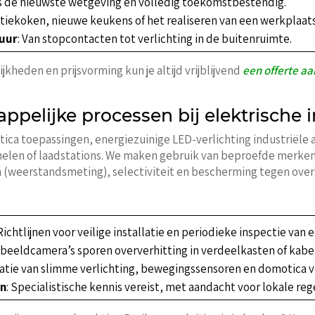
ns de nieuwste wetgeving en volledig toekomstbestendig.
ctiekoken, nieuwe keukens of het realiseren van een werkplaats
huur
: Van stopcontacten tot verlichting in de buitenruimte.
jkheden en prijsvorming kun je altijd vrijblijvend
een offerte a
pelijke processen bij elektrische in
a toepassingen, energiezuinige LED-verlichting industriële a
len of laadstations. We maken gebruik van beproefde merken 
 (weerstandsmeting), selectiviteit en bescherming tegen over
 Richtlijnen voor veilige installatie en periodieke inspectie van e
beeldcamera’s sporen oververhitting in verdeelkasten of kabel
gratie van slimme verlichting, bewegingssensoren en domotica
en
: Specialistische kennis vereist, met aandacht voor lokale re