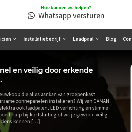
Hoe kunnen we helpen?
Whatsapp versturen
icien
Installatiebedrijf
Laadpaal
Blog
Con
nel en veilig door erkende
.
ieuwkoop die alles aankan van groepenkast
urzame zonnepanelen installeren? Wij van DAMAN
 elektra ook laadpalen, LED verlichting en slimme
oed hulp bij kortsluiting of wil je gewoon veilig
iciens kennen […]