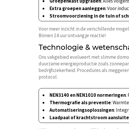
Groepenkast upgraden
: Alles volge
Extra groepen aanleggen
: Voor indu
Stroomvoorziening in de tuin of sc
Voor meer inzicht in de verschillende mogeli
Binnen 24 uur ontvang je reactie!
Technologie & wetenschap
Ons vakgebied evolueert met slimme domotic
duurzame energieproductie zoals zonnepane
bedrijfszekerheid. Procedures als meggeren
protocol.
NEN3140 en NEN1010 normeringen
:
Thermografie als preventie
: Warmte
Automatiseringsoplossingen
: Inte
Laadpaal of krachtstroom aansluit