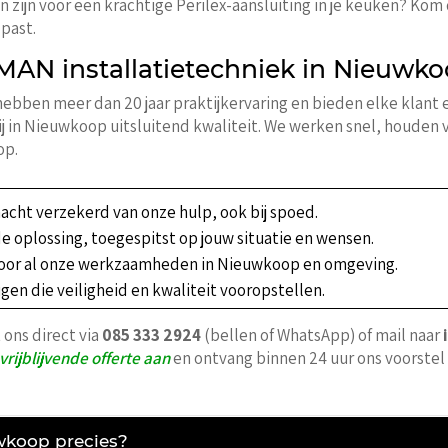
 zijn voor een krachtige Perilex-aansluiting in je keuken? Kom
 past.
AN installatietechniek in Nieuwk
 hebben meer dan 20 jaar praktijkervaring en bieden elke klan
j in Nieuwkoop uitsluitend kwaliteit. We werken snel, houden 
op.
nacht verzekerd van onze hulp, ook bij spoed.
de oplossing, toegespitst op jouw situatie en wensen.
t voor al onze werkzaamheden in Nieuwkoop en omgeving.
gen die veiligheid en kwaliteit vooropstellen.
 ons direct via
085 333 2924
(bellen of WhatsApp) of mail naar
vrijblijvende offerte aan
en ontvang binnen 24 uur ons voorstel
uwkoop precies?