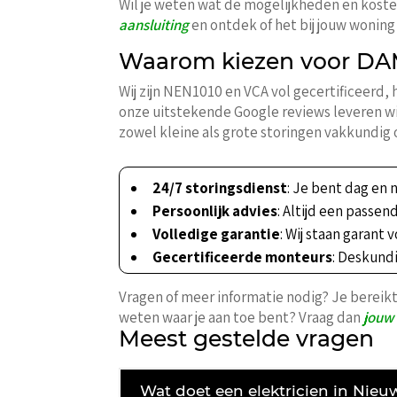
Wil je weten wat de mogelijkheden en kosten
aansluiting
en ontdek of het bij jouw woning
Waarom kiezen voor DAM
Wij zijn NEN1010 en VCA vol gecertificeerd,
onze uitstekende Google reviews leveren wi
zowel kleine als grote storingen vakkundig 
24/7 storingsdienst
: Je bent dag en 
Persoonlijk advies
: Altijd een passen
Volledige garantie
: Wij staan garan
Gecertificeerde monteurs
: Deskundi
Vragen of meer informatie nodig? Je bereikt
weten waar je aan toe bent? Vraag dan
jouw 
Meest gestelde vragen
Wat doet een elektricien in Nie