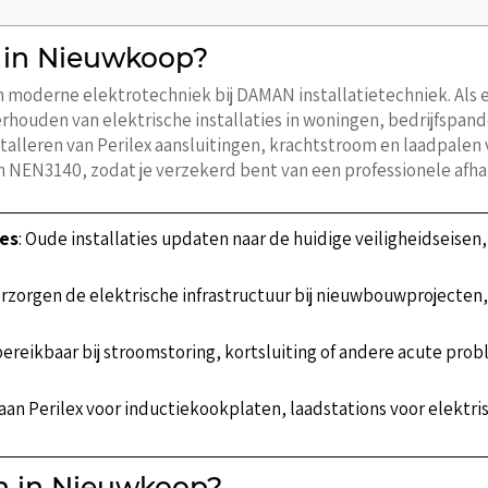
n in Nieuwkoop?
n moderne elektrotechniek bij DAMAN installatietechniek. Als el
ouden van elektrische installaties in woningen, bedrijfspande
talleren van Perilex aansluitingen, krachtstroom en laadpalen 
 NEN3140, zodat je verzekerd bent van een professionele afha
ies
: Oude installaties updaten naar de huidige veiligheidseise
verzorgen de elektrische infrastructuur bij nieuwbouwprojecten
 bereikbaar bij stroomstoring, kortsluiting of andere acute pro
 aan Perilex voor inductiekookplaten, laadstations voor elektr
en in Nieuwkoop?