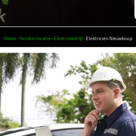
Home
-
Service Locatie
-
Elektrobedrijf
-
Elektricien Nieuwkoop