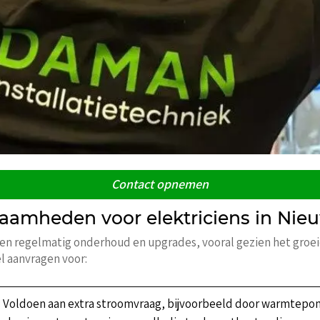
Contact opnemen
amheden voor elektriciens in Nie
isen regelmatig onderhoud en upgrades, vooral gezien het groe
l aanvragen voor:
: Voldoen aan extra stroomvraag, bijvoorbeeld door warmtep