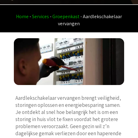
Home
-
Services
-
Groepenkast
-
Aardlekschakelaar
vervangen
Aardlekschakelaar vervangen brengt veiligheid,
storingen oplossen en energiebesparing samen.
Je ontdekt al snel hoe belangrijk het is om een
storing in huis vlot te fixen voordat het grotere
problemen veroorzaakt. Geen gezin wil z’n
dagelijkse gemak verliezen door een haperende