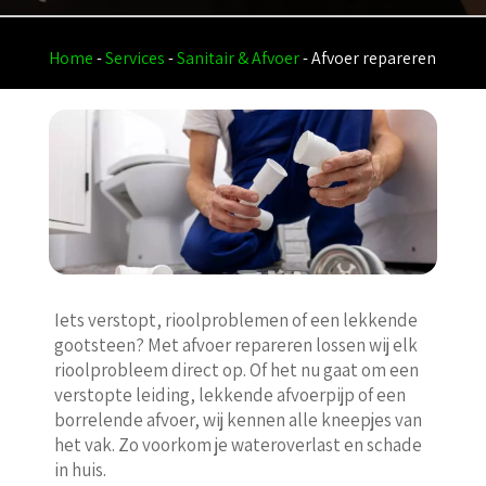
Home
-
Services
-
Sanitair & Afvoer
-
Afvoer repareren
Iets verstopt, rioolproblemen of een lekkende
gootsteen? Met afvoer repareren lossen wij elk
rioolprobleem direct op. Of het nu gaat om een
verstopte leiding, lekkende afvoerpijp of een
borrelende afvoer, wij kennen alle kneepjes van
het vak. Zo voorkom je wateroverlast en schade
in huis.