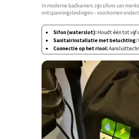
In moderne badkamers zijn sifons van merke
ontspanningsleidingen – voorkomen onderdr
Sifon (waterslot):
Houdt één tot vijf 
Sanitairinstallatie met beluchting:
Connectie op het riool:
Aansluittech