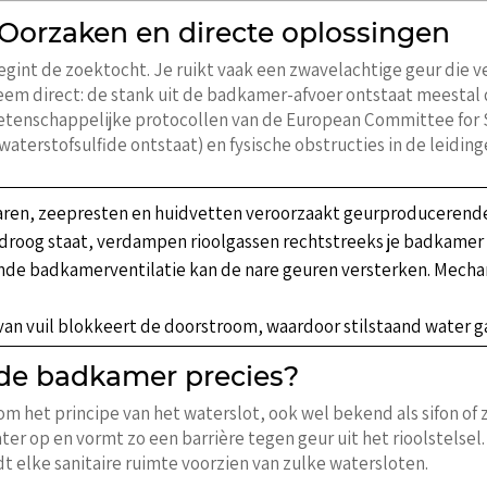
 Oorzaken en directe oplossingen
egint de zoektocht. Je ruikt vaak een zwavelachtige geur die ve
eem direct: de stank uit de badkamer-afvoer ontstaat meestal 
Wetenschappelijke protocollen van de European Committee for
aterstofsulfide ontstaat) en fysische obstructies in de leiding
aren, zeepresten en huidvetten veroorzaakt geurproducerende
 droog staat, verdampen rioolgassen rechtstreeks je badkamer 
de badkamerventilatie kan de nare geuren versterken. Mechan
an vuil blokkeert de doorstroom, waardoor stilstaand water ga
 de badkamer precies?
m het principe van het waterslot, ook wel bekend als sifon of
er op en vormt zo een barrière tegen geur uit het rioolstelsel
elke sanitaire ruimte voorzien van zulke watersloten.