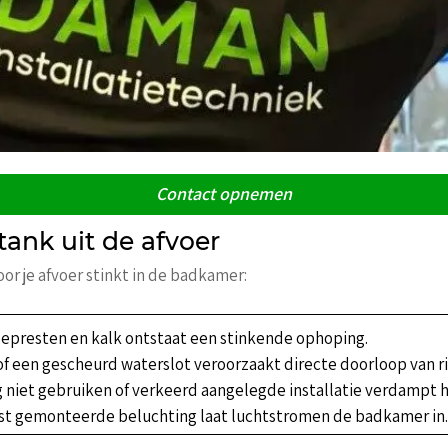
Contact opnemen
ank uit de afvoer
door je afvoer stinkt in de badkamer:
epresten en kalk ontstaat een stinkende ophoping.
f een gescheurd waterslot veroorzaakt directe doorloop van r
 niet gebruiken of verkeerd aangelegde installatie verdampt h
st gemonteerde beluchting laat luchtstromen de badkamer in