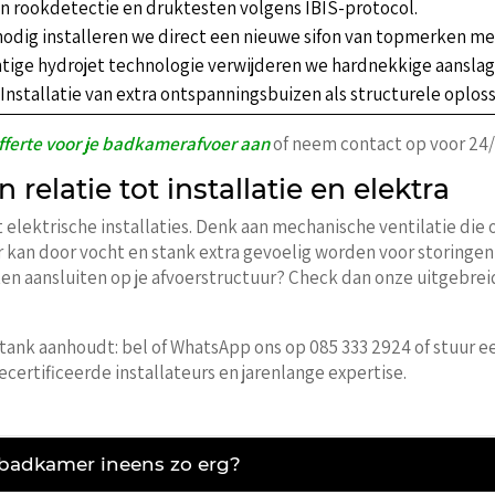
n rookdetectie en druktesten volgens IBIS-protocol.
nodig installeren we direct een nieuwe sifon van topmerken m
tige hydrojet technologie verwijderen we hardnekkige aansla
Installatie van extra ontspanningsbuizen als structurele oploss
fferte voor je badkamerafvoer aan
of neem contact op voor 24/
relatie tot installatie en elektra
ktrische installaties. Denk aan mechanische ventilatie die o
an door vocht en stank extra gevoelig worden voor storingen i
ten aansluiten op je afvoerstructuur? Check dan onze uitgebrei
 stank aanhoudt: bel of WhatsApp ons op 085 333 2924 of stuur e
ecertificeerde installateurs en jarenlange expertise.
 badkamer ineens zo erg?