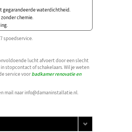
et gegarandeerde waterdichtheid.
g zonder chemie.
ing.
7 spoedservice.
nvoldoende lucht afvoert door een slecht
n stopcontact of schakelaars. Wil je weten
de service voor
badkamer renovatie en
en mail naar info@damaninstallatie.nl.