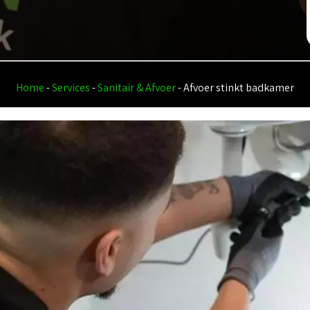
Home
-
Services
-
Sanitair & Afvoer
-
Afvoer stinkt badkamer