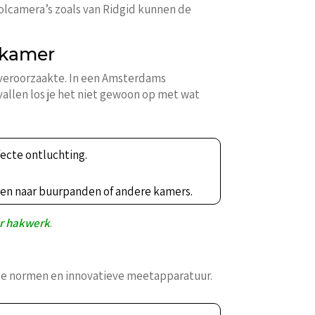
oolcamera’s zoals van Ridgid kunnen de
adkamer
 veroorzaakte. In een Amsterdams
llen los je het niet gewoon op met wat
ecte ontluchting.
pen naar buurpanden of andere kamers.
er hakwerk
.
se normen en innovatieve meetapparatuur.