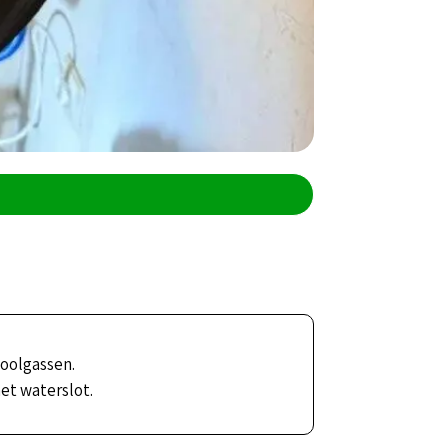
ioolgassen.
et waterslot.
.