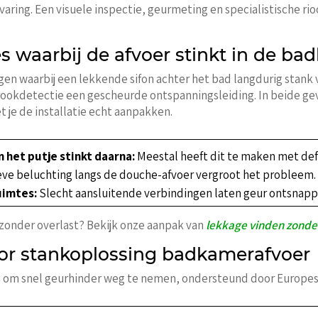
ring. Een visuele inspectie, geurmeting en specialistische ri
s waarbij de afvoer stinkt in de b
 waarbij een lekkende sifon achter het bad langdurig stank
kdetectie een gescheurde ontspanningsleiding. In beide geva
 je de installatie echt aanpakken.
 het putje stinkt daarna:
Meestal heeft dit te maken met def
ve beluchting langs de douche-afvoer vergroot het probleem.
uimtes:
Slecht aansluitende verbindingen laten geur ontsnap
 zonder overlast? Bekijk onze aanpak van
lekkage vinden zond
oor stankoplossing badkamerafvoer
an om snel geurhinder weg te nemen, ondersteund door Europe