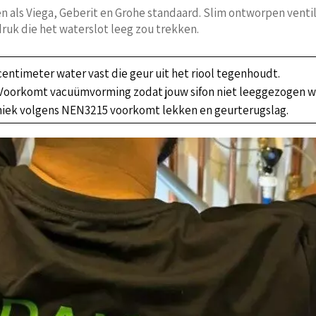
n als Viega, Geberit en Grohe standaard. Slim ontworpen venti
uk die het waterslot leeg zou trekken.
centimeter water vast die geur uit het riool tegenhoudt.
Voorkomt vacuümvorming zodat jouw sifon niet leeggezogen w
niek volgens NEN3215 voorkomt lekken en geurterugslag.