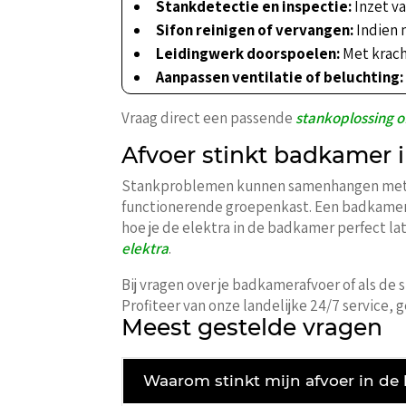
Stankdetectie en inspectie:
Inzet va
Sifon reinigen of vervangen:
Indien 
Leidingwerk doorspoelen:
Met krach
Aanpassen ventilatie of beluchting:
Vraag direct een passende
stankoplossing o
Afvoer stinkt badkamer in 
Stankproblemen kunnen samenhangen met ele
functionerende groepenkast. Een badkamer k
hoe je de elektra in de badkamer perfect la
elektra
.
Bij vragen over je badkamerafvoer of als de
Profiteer van onze landelijke 24/7 service, g
Meest gestelde vragen
Waarom stinkt mijn afvoer in de