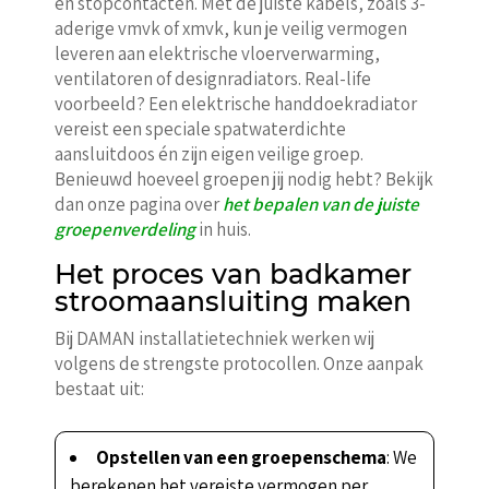
en stopcontacten. Met de juiste kabels, zoals 3-
aderige vmvk of xmvk, kun je veilig vermogen
leveren aan elektrische vloerverwarming,
ventilatoren of designradiators. Real-life
voorbeeld? Een elektrische handdoekradiator
vereist een speciale spatwaterdichte
aansluitdoos én zijn eigen veilige groep.
Benieuwd hoeveel groepen jij nodig hebt? Bekijk
dan onze pagina over
het bepalen van de juiste
groepenverdeling
in huis.
Het proces van badkamer
stroomaansluiting maken
Bij DAMAN installatietechniek werken wij
volgens de strengste protocollen. Onze aanpak
bestaat uit:
Opstellen van een groepenschema
: We
berekenen het vereiste vermogen per