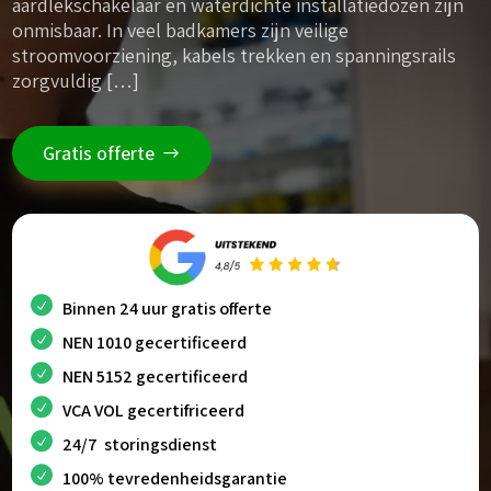
aardlekschakelaar en waterdichte installatiedozen zijn
onmisbaar. In veel badkamers zijn veilige
stroomvoorziening, kabels trekken en spanningsrails
zorgvuldig […]
Gratis offerte
Binnen 24 uur gratis offerte
NEN 1010 gecertificeerd
NEN 5152 gecertificeerd
VCA VOL gecertifriceerd
24/7 storingsdienst
100% tevredenheidsgarantie