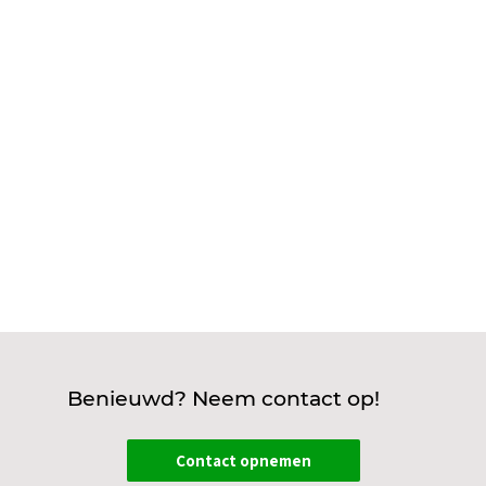
ondernemers zichzelf stellen. Je wilt natuurlijk
dat jouw schakelkasten, groepen en bedrading
altijd veilig zijn én voldoen aan de wettelijke
eisen. De NEN 1010 is dé norm voor elektrische
installaties in huizen,...
Benieuwd? Neem contact op!
Contact opnemen