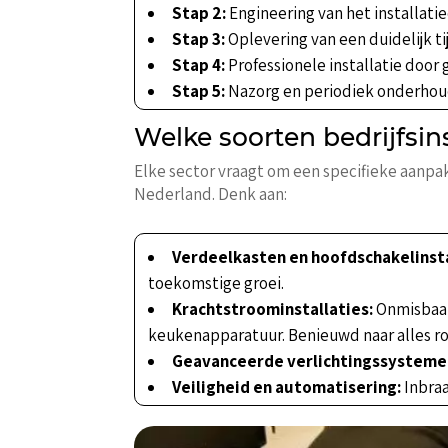
Stap 2:
Engineering van het installat
Stap 3:
Oplevering van een duidelijk ti
Stap 4:
Professionele installatie door
Stap 5:
Nazorg en periodiek onderhoud 
Welke soorten bedrijfsins
Elke sector vraagt om een specifieke aanpak
Nederland. Denk aan:
Verdeelkasten en hoofdschakelinsta
toekomstige groei.
Krachtstroominstallaties:
Onmisbaar
keukenapparatuur. Benieuwd naar alles r
Geavanceerde verlichtingssysteme
Veiligheid en automatisering:
Inbraa