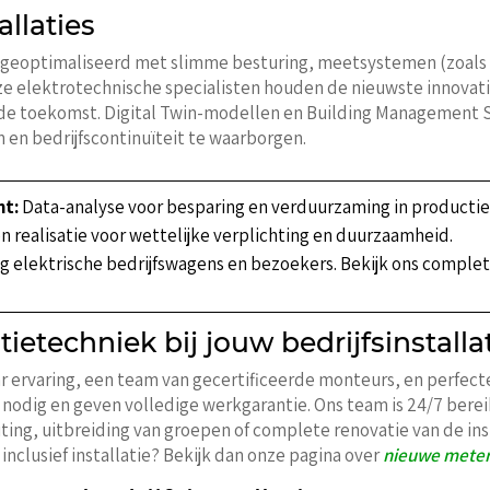
allaties
r geoptimaliseerd met slimme besturing, meetsystemen (zoals
ze elektrotechnische specialisten houden de nieuwste innovatie
 de toekomst. Digital Twin-modellen en Building Management 
n en bedrijfscontinuïteit te waarborgen.
t:
Data-analyse voor besparing en verduurzaming in productie
n realisatie voor wettelijke verplichting en duurzaamheid.
ig elektrische bedrijfswagens en bezoekers. Bekijk ons comple
techniek bij jouw bedrijfsinstalla
r ervaring, een team van gecertificeerde monteurs, en perfect
nodig en geven volledige werkgarantie. Ons team is 24/7 berei
ing, uitbreiding van groepen of complete renovatie van de instal
inclusief installatie? Bekijk dan onze pagina over
nieuwe meterk