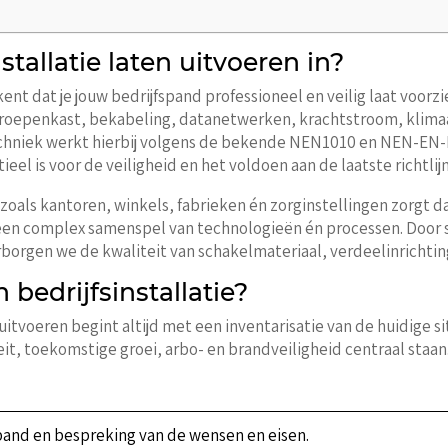
tallatie laten uitvoeren in?
kent dat je jouw bedrijfspand professioneel en veilig laat voorzi
roepenkast, bekabeling, datanetwerken, krachtstroom, klimaat
chniek werkt hierbij volgens de bekende NEN1010 en NEN-EN-I
eel is voor de veiligheid en het voldoen aan de laatste richtlij
zoals kantoren, winkels, fabrieken én zorginstellingen zorgt d
uit een complex samenspel van technologieën én processen. Do
rborgen we de kwaliteit van schakelmateriaal, verdeelinricht
bedrijfsinstallatie?
 uitvoeren begint altijd met een inventarisatie van de huidige 
t, toekomstige groei, arbo- en brandveiligheid centraal staan. 
spand en bespreking van de wensen en eisen.