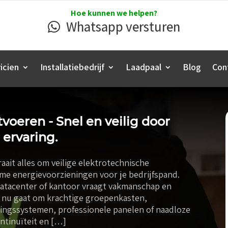
Hoe kunnen we helpen?
Whatsapp versturen
icien
Installatiebedrijf
Laadpaal
Blog
Con
itvoeren - Snel en veilig door
 ervaring.
raait alles om veilige elektrotechnische
imme energievoorzieningen voor je bedrijfspand.
tacenter of kantoor vraagt vakmanschap en
het nu gaat om krachtige groepenkasten,
ingssystemen, professionele panelen of naadloze
ontinuïteit en […]