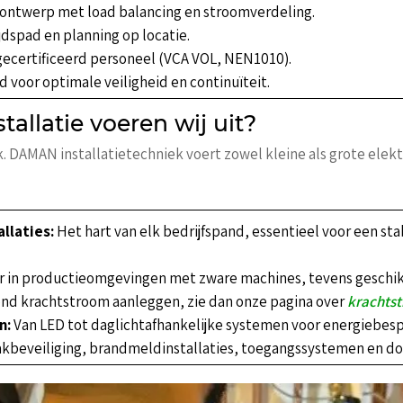
ieontwerp met load balancing en stroomverdeling.
jdspad en planning op locatie.
 gecertificeerd personeel (VCA VOL, NEN1010).
voor optimale veiligheid en continuïteit.
tallatie voeren wij uit?
. DAMAN installatietechniek voert zowel kleine als grote elektr
llaties:
Het hart van elk bedrijfspand, essentieel voor een st
 in productieomgevingen met zware machines, tevens geschikt
ond krachtstroom aanleggen, zie dan onze pagina over
krachtst
n:
Van LED tot daglichtafhankelijke systemen voor energiebesp
kbeveiliging, brandmeldinstallaties, toegangssystemen en d