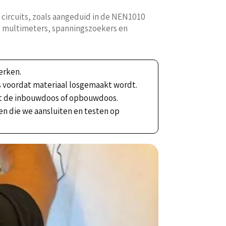
 circuits, zoals aangeduid in de NEN1010
e multimeters, spanningszoekers en
erken.
s voordat materiaal losgemaakt wordt.
t de inbouwdoos of opbouwdoos.
en die we aansluiten en testen op