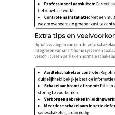
Professioneel aansluiten:
Correct aa
betrouwbaar werkt.
Controle na installatie:
Met een multi
we om eveneens de groepenkast te contr
Extra tips en veelvoork
Bij het vervangen van een defecte schakela
integreren van smart home systemen zoals 
verschil tussen perilex en normale schakela
Aardlekschakelaar controle:
Regelmat
duidelijkheid bekijk je best de informatie
Schakelaar bromt of zoemt:
Dit kan 
storing te voorkomen.
Verborgen gebreken in leidingwerk
Meerdere schakelaars in serie defec
serieschakeling is dan nodig.