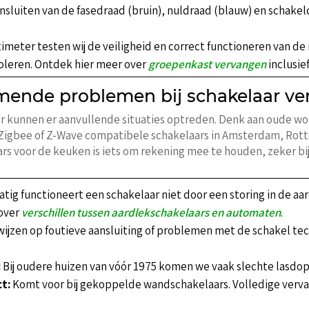
nsluiten van de fasedraad (bruin), nuldraad (blauw) en schake
meter testen wij de veiligheid en correct functioneren van de
oleren. Ontdek hier meer over
groepenkast vervangen
inclusie
omende problemen bij schakelaar v
ar kunnen er aanvullende situaties optreden. Denk aan oude w
Zigbee of Z-Wave compatibele schakelaars in Amsterdam, Rotte
ars voor de keuken is iets om rekening mee te houden, zeker bi
ig functioneert een schakelaar niet door een storing in de aa
 over
verschillen tussen aardlekschakelaars en automaten
.
wijzen op foutieve aansluiting of problemen met de schakel tec
:
Bij oudere huizen van vóór 1975 komen we vaak slechte lasdop
t:
Komt voor bij gekoppelde wandschakelaars. Volledige verva