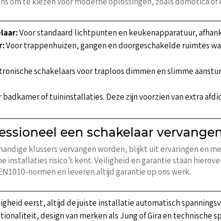
ans om te kiezen voor moderne oplossingen, zoals domotica of
laar:
Voor standaard lichtpunten en keukenapparatuur, afhanke
r:
Voor trappenhuizen, gangen en doorgeschakelde ruimtes waa
tronische schakelaars voor traploos dimmen en slimme aanstur
 badkamer of tuininstallaties. Deze zijn voorzien van extra afd
fessioneel een schakelaar vervange
ndige klussers vervangen worden, blijkt uit ervaringen en mel
installaties risico’s kent. Veiligheid en garantie staan hierove
NEN1010-normen en leveren altijd garantie op ons werk.
igheid eerst, altijd de juiste installatie automatisch spanningsv
tionaliteit, design van merken als Jung of Gira en technische s