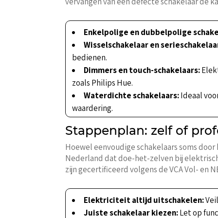
vervangen van een defecte schakelaar dé k
Enkelpolige en dubbelpolige schake
Wisselschakelaar en serieschakelaa
bedienen.
Dimmers en touch-schakelaars:
Elek
zoals Philips Hue.
Waterdichte schakelaars:
Ideaal voor
waardering.
Stappenplan: zelf of pro
Hoewel eenvoudige schakelaars soms door ha
Nederland dat doe-het-zelven bij elektrische 
zijn gecertificeerd volgens de VCA Vol- en 
Elektriciteit altijd uitschakelen:
Veil
Juiste schakelaar kiezen:
Let op func