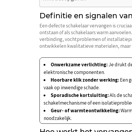
Definitie en signalen va
Een defecte schakelaar vervangen is cruciaa
ontstaan of als schakelaars warm aanvoelen.
verbinding, vochtproblemen of installatie
ontwikkelen kwalitatieve materialen, maar z
Onwerkzame verlichting:
Je drukt de
elektronische componenten.
Hoorbare klik zonder werking:
Een g
vaak op inwendige schade.
Sporadische kortsluiting:
Als de sch
schakelmechanisme of een isolatieprobl
Geur- of warmteontwikkeling:
Warmt
noodzakelijk.
Hoe werkt het vervangen