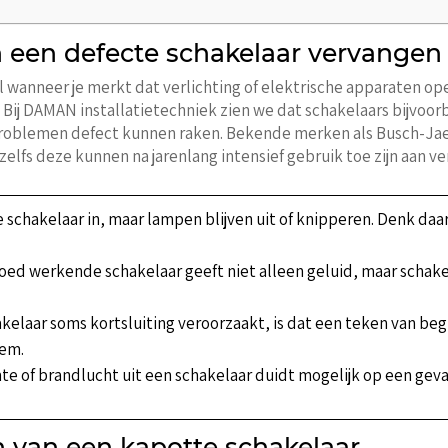
n een defecte schakelaar vervangen
l wanneer je merkt dat verlichting of elektrische apparaten o
 Bij DAMAN installatietechniek zien we dat schakelaars bijvoorb
problemen defect kunnen raken. Bekende merken als Busch-Jaeg
elfs deze kunnen na jarenlang intensief gebruik toe zijn aan ve
 schakelaar in, maar lampen blijven uit of knipperen. Denk daa
oed werkende schakelaar geeft niet alleen geluid, maar schake
akelaar soms kortsluiting veroorzaakt, is dat een teken van be
eem.
e of brandlucht uit een schakelaar duidt mogelijk op een gevaar
 van een kapotte schakelaar