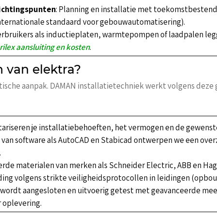
lichtingspunten
: Planning en installatie met toekomstbestend
Internationale standaard voor gebouwautomatisering).
verbruikers als inductieplaten, warmtepompen of laadpalen le
rilex aansluiting en kosten
.
 van elektra?
atische aanpak. DAMAN installatietechniek werkt volgens deze
tariseren je installatiebehoeften, het vermogen en de gewenste
 van software als AutoCAD en Stabicad ontwerpen we een overz
.
ceerde materialen van merken als Schneider Electric, ABB en Ha
ing volgens strikte veiligheidsprotocollen in leidingen (opbo
es wordt aangesloten en uitvoerig getest met geavanceerde mee
 oplevering.