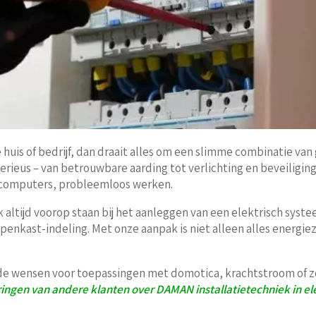
je huis of bedrijf, dan draait alles om een slimme combinatie v
rieus – van betrouwbare aarding tot verlichting en beveiligin
f computers, probleemloos werken.
 altijd voorop staan bij het aanleggen van een elektrisch sys
penkast-indeling. Met onze aanpak is niet alleen alles energie
s de wensen voor toepassingen met domotica, krachtstroom of 
ringen van andere klanten over DAMAN installatietechniek in e