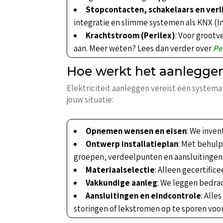
Stopcontacten, schakelaars en ver
integratie en slimme systemen als KNX (
Krachtstroom (Perilex)
: Voor groot
aan. Meer weten? Lees dan verder over
Pe
Hoe werkt het aanleggen
Elektriciteit aanleggen vereist een system
jouw situatie:
Opnemen wensen en eisen
: We inven
Ontwerp installatieplan
: Met behulp
groepen, verdeelpunten en aansluitingen
Materiaalselectie
: Alleen gecertifi
Vakkundige aanleg
: We leggen bedrad
Aansluitingen en eindcontrole
: All
storingen of lekstromen op te sporen voor