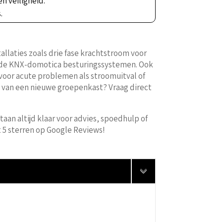
en veiligheid.
.
llaties zoals drie fase krachtstroom voor
erde KNX-domotica besturingssystemen. Ook
 voor acute problemen als stroomuitval of
n van een nieuwe groepenkast? Vraag direct
taan altijd klaar voor advies, spoedhulp of
t 5 sterren op Google Reviews!