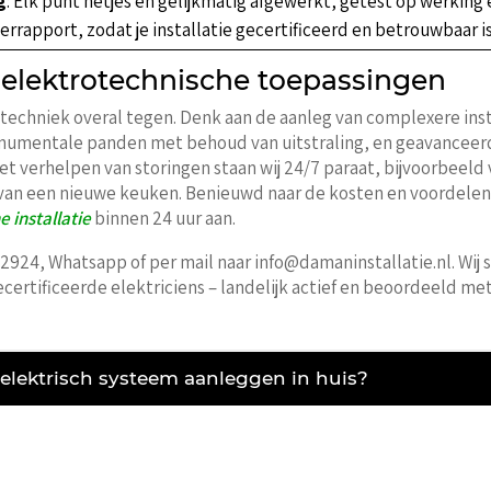
g
: Elk punt netjes en gelijkmatig afgewerkt, getest op werking 
verrapport, zodat je installatie gecertificeerd en betrouwbaar is
 elektrotechnische toepassingen
techniek overal tegen. Denk aan de aanleg van complexere insta
monumentale panden met behoud van uitstraling, en geavance
t verhelpen van storingen staan wij 24/7 paraat, bijvoorbeeld
ie van een nieuwe keuken. Benieuwd naar de kosten en voordele
e installatie
binnen 24 uur aan.
3 2924, Whatsapp of per mail naar info@damaninstallatie.nl. Wij s
ecertificeerde elektriciens – landelijk actief en beoordeeld me
 elektrisch systeem aanleggen in huis?