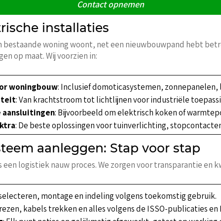
Contact opnemen
rische installaties
 een bestaande woning woont, net een nieuwbouwpand hebt betro
en op maat. Wij voorzien in:
voor woningbouw
: Inclusief domoticasystemen, zonnepanelen,
iteit
: Van krachtstroom tot lichtlijnen voor industriële toepass
 aansluitingen
: Bijvoorbeeld om elektrisch koken of warmte
ktra
: De beste oplossingen voor tuinverlichting, stopcontact
ysteem aanleggen: Stap voor stap
s een logistiek nauw proces. We zorgen voor transparantie en k
selecteren, montage en indeling volgens toekomstig gebruik.
 frezen, kabels trekken en alles volgens de ISSO-publicaties 