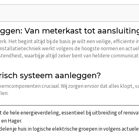
ggen: Van meterkast tot aansluitin
Het begint altijd bij de basis: je wilt een veilige, efficiënte ins
nstallatietechniek werkt volgens de hoogste normen en actue
endheid, waarbij je altijd zeker bent van heldere communicatie
trisch systeem aanleggen?
e kerncomponenten cruciaal. Wij zorgen ervoor dat alles klopt, v
len:
art de hele energieverdeling, essentieel bij uitbreiding of reno
 en Hager.
 delen je huis in logische elektrische groepen in volgens actuel