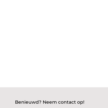
Dat is dé vraag als je denkt aan vloerverwarming
in huis. Je wilt zekerheid dat je investering blijft
werken, zonder dat je straks koude voeten krijgt.
Factoren als kwaliteit van de elektrische mat of
verwarmingskabel, de correcte installatie en het
juiste gebruik...
Benieuwd? Neem contact op!