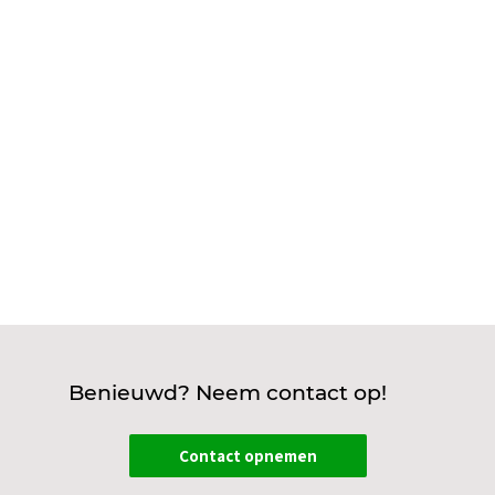
energiekosten te verlagen met vloerverwarming
ontdek je slimme trucs die echt werken. Denk aan
een slimme thermostaat, goede isolatie, het
gebruik van een warmtepomp, lagere...
Benieuwd? Neem contact op!
Contact opnemen