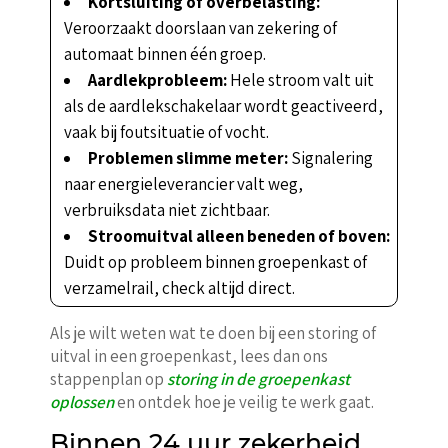
Kortsluiting of overbelasting:
Veroorzaakt doorslaan van zekering of
automaat binnen één groep.
Aardlekprobleem:
Hele stroom valt uit
als de aardlekschakelaar wordt geactiveerd,
vaak bij foutsituatie of vocht.
Problemen slimme meter:
Signalering
naar energieleverancier valt weg,
verbruiksdata niet zichtbaar.
Stroomuitval alleen beneden of boven:
Duidt op probleem binnen groepenkast of
verzamelrail, check altijd direct.
Als je wilt weten wat te doen bij een storing of
uitval in een groepenkast, lees dan ons
stappenplan op
storing in de groepenkast
oplossen
en ontdek hoe je veilig te werk gaat.
Binnen 24 uur zekerheid