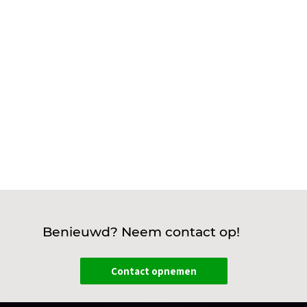
zekerheid. Met de juiste servicecontracten zorg je
ervoor dat jouw laadpalen dag en nacht, zonder
onderbrekingen werken. Denk bijvoorbeeld aan
onderhoudscontracten,...
Benieuwd? Neem contact op!
Contact opnemen