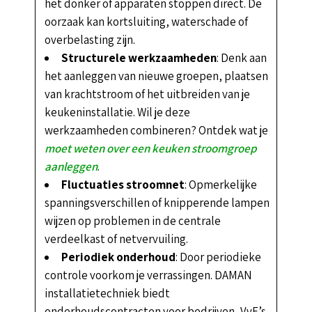
het donker of apparaten stoppen direct. De
oorzaak kan kortsluiting, waterschade of
overbelasting zijn.
Structurele werkzaamheden
: Denk aan
het aanleggen van nieuwe groepen, plaatsen
van krachtstroom of het uitbreiden van je
keukeninstallatie. Wil je deze
werkzaamheden combineren? Ontdek wat je
moet weten over een keuken stroomgroep
aanleggen
.
Fluctuaties stroomnet
: Opmerkelijke
spanningsverschillen of knipperende lampen
wijzen op problemen in de centrale
verdeelkast of netvervuiling.
Periodiek onderhoud
: Door periodieke
controle voorkom je verrassingen. DAMAN
installatietechniek biedt
onderhoudscontracten voor bedrijven, VvE’s