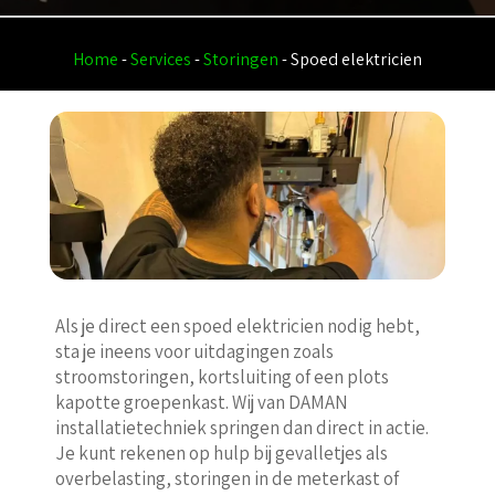
Home
-
Services
-
Storingen
-
Spoed elektricien
Als je direct een spoed elektricien nodig hebt,
sta je ineens voor uitdagingen zoals
stroomstoringen, kortsluiting of een plots
kapotte groepenkast. Wij van DAMAN
installatietechniek springen dan direct in actie.
Je kunt rekenen op hulp bij gevalletjes als
overbelasting, storingen in de meterkast of