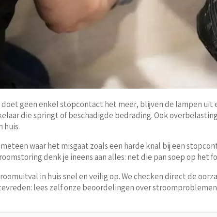
s doet geen enkel stopcontact het meer, blijven de lampen uit en
aar die springt of beschadigde bedrading. Ook overbelasting v
 huis.
eteen waar het misgaat zoals een harde knal bij een stopconta
troomstoring denk je ineens aan alles: net die pan soep op het for
roomuitval in huis snel en veilig op. We checken direct de oorz
rtevreden: lees zelf onze beoordelingen over stroomproblemen