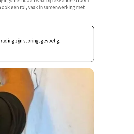
iligingsmethoden waarbij lekkende stroom
n ook een rol, vaak in samenwerking met
ading zijn storingsgevoelig.