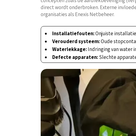
concepten zoals de aardlekbeveiliging (ve
direct wordt onderbroken. Externe invloede
organisaties als Enexis Netbeheer.
Installatiefouten:
Onjuiste installat
Verouderd systeem:
Oude stopcontac
Waterlekkage:
Indringing van water i
Defecte apparaten:
Slechte apparate