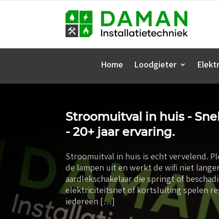
Home
Loodgieter
Elektr
Stroomuitval in huis - Sne
- 20+ jaar ervaring.
Stroomuitval in huis is echt vervelend. P
de lampen uit en werkt de wifi niet lange
aardlekschakelaar die springt of beschad
elektriciteitsnet of kortsluiting spelen r
iedereen […]