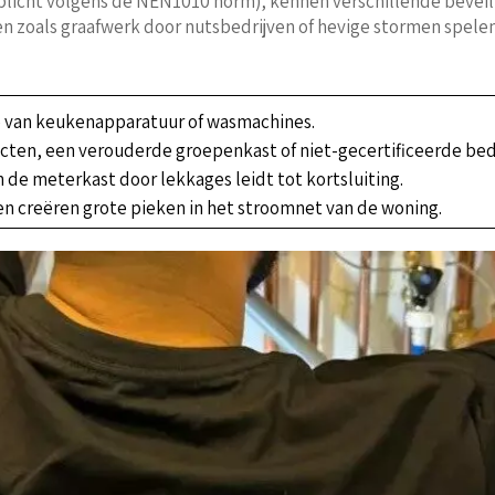
rplicht volgens de NEN1010 norm), kennen verschillende beve
n zoals graafwerk door nutsbedrijven of hevige stormen spele
ie van keukenapparatuur of wasmachines.
ten, een verouderde groepenkast of niet-gecertificeerde bedr
n de meterkast door lekkages leidt tot kortsluiting.
n creëren grote pieken in het stroomnet van de woning.