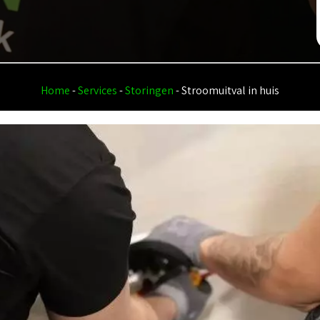
Home
-
Services
-
Storingen
-
Stroomuitval in huis