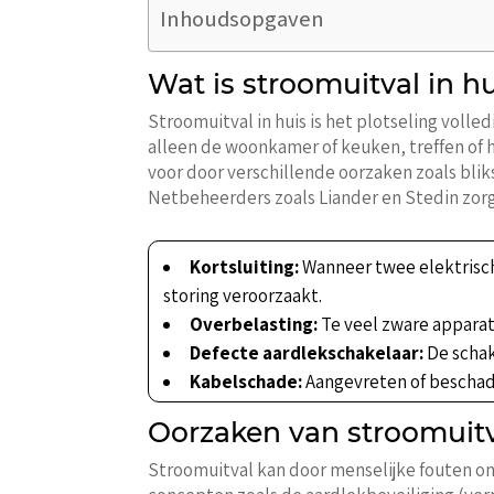
Inhoudsopgaven
Wat is stroomuitval in h
Stroomuitval in huis is het plotseling volle
alleen de woonkamer of keuken, treffen of 
voor door verschillende oorzaken zoals bli
Netbeheerders zoals Liander en Stedin zorg
Kortsluiting:
Wanneer twee elektrisch
storing veroorzaakt.
Overbelasting:
Te veel zware apparat
Defecte aardlekschakelaar:
De schak
Kabelschade:
Aangevreten of beschad
Oorzaken van stroomuitv
Stroomuitval kan door menselijke fouten on