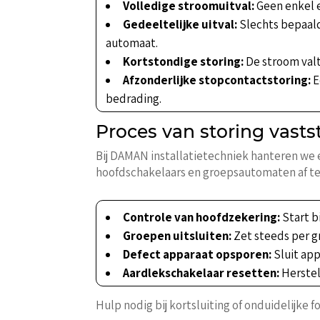
Volledige stroomuitval:
Geen enkel e
Gedeeltelijke uitval:
Slechts bepaald
automaat.
Kortstondige storing:
De stroom valt
Afzonderlijke stopcontactstoring:
E
bedrading.
Proces van storing vasts
Bij DAMAN installatietechniek hanteren we e
hoofdschakelaars en groepsautomaten af t
Controle van hoofdzekering:
Start b
Groepen uitsluiten:
Zet steeds per gr
Defect apparaat opsporen:
Sluit app
Aardlekschakelaar resetten:
Herstel
Hulp nodig bij kortsluiting of onduidelijke 