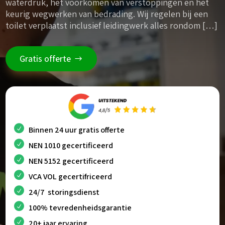
waterdruk, het voorkomen van verstoppingen en het
keurig wegwerken van bedrading. Wij regelen bij een
toilet verplaatst inclusief leidingwerk alles rondom […]
Gratis offerte
Binnen 24 uur gratis offerte
NEN 1010 gecertificeerd
NEN 5152 gecertificeerd
VCA VOL gecertifriceerd
24/7 storingsdienst
100% tevredenheidsgarantie
20+ jaar ervaring