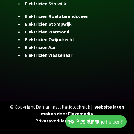
Elektricien Stolwijk
Elektricien Roelofarendsveen
Elektricien Stompwijk
Elektricien Warmond
Elektricien Zwijndrecht
Elektricien Aar
Elektricien Wassenaar
© Copyright Daman Installatietechniek |
Website laten
maken door Flexamedia
Privacyverklaring
|
Disclaimer
Hoe kan ik je helpen?