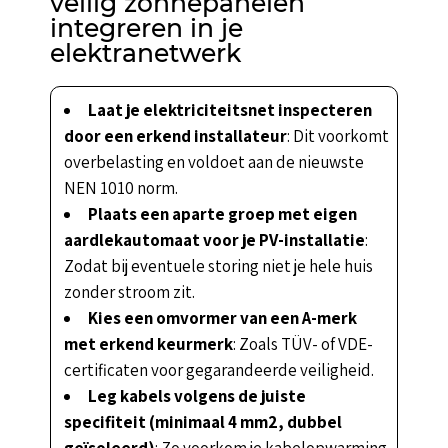
veilig zonnepanelen
integreren in je
elektranetwerk
Laat je elektriciteitsnet inspecteren
door een erkend installateur
: Dit voorkomt
overbelasting en voldoet aan de nieuwste
NEN 1010 norm.
Plaats een aparte groep met eigen
aardlekautomaat voor je PV-installatie
:
Zodat bij eventuele storing niet je hele huis
zonder stroom zit.
Kies een omvormer van een A-merk
met erkend keurmerk
: Zoals TÜV- of VDE-
certificaten voor gegarandeerde veiligheid.
Leg kabels volgens de juiste
specifiteit (minimaal 4 mm2, dubbel
geïsoleerd)
: Zo voorkom je kabelopwarming