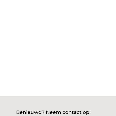
Goede vraag. Niemand wil straks met twee
linkerhanden blijven zitten. Douchen in een huis
vol tocht of je pas nieuwe kozijnen weer
openhalen voor nieuwe isolatie: dat is zonde van
tijd en geld. Logisch dus dat je slim wilt plannen
wanneer je denkt aan isolatie,...
Benieuwd? Neem contact op!