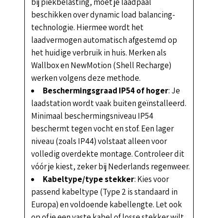
bij piekbelasting, moet je laadpaal
beschikken over dynamic load balancing-
technologie. Hiermee wordt het
laadvermogen automatisch afgestemd op
het huidige verbruik in huis. Merken als
Wallbox en NewMotion (Shell Recharge)
werken volgens deze methode.
Beschermingsgraad IP54 of hoger
: Je
laadstation wordt vaak buiten geïnstalleerd.
Minimaal beschermingsniveau IP54
beschermt tegen vocht en stof. Een lager
niveau (zoals IP44) volstaat alleen voor
volledig overdekte montage. Controleer dit
vóór je kiest, zeker bij Nederlands regenweer.
Kabeltype/type stekker
: Kies voor
passend kabeltype (Type 2 is standaard in
Europa) en voldoende kabellengte. Let ook
op of je een vaste kabel of losse stekker wilt.