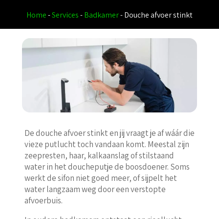
Home
-
Services
-
Badkamer
-
Douche afvoer stinkt
De douche afvoer stinkt en jij vraagt je af wáár die
vieze putlucht toch vandaan komt. Meestal zijn
zeepresten, haar, kalkaanslag of stilstaand
water in het doucheputje de boosdoener. Soms
werkt de sifon niet goed meer, of sijpelt het
water langzaam weg door een verstopte
afvoerbuis.